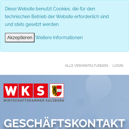
MENÜ
Diese Website benutzt Cookies, die für den
technischen Betrieb der Website erforderlich sind
und stets gesetzt werden.
Akzeptieren
Weitere Informationen
ALLE VERANSTALTUNGEN
LOGIN
GESCHÄFTSKONTAKT