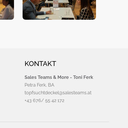
KONTAKT
Sales Teams & More - Toni Ferk
Petra Ferk, BA
topfsuchtdeckel@salesteams.at
+43 676/ 55 42 172