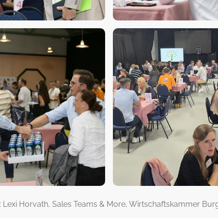
s: Lexi Horvath, Sales Teams & More, Wirtschaftskammer Bur