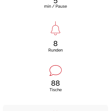
min / Pause
8
Runden
88
Tische