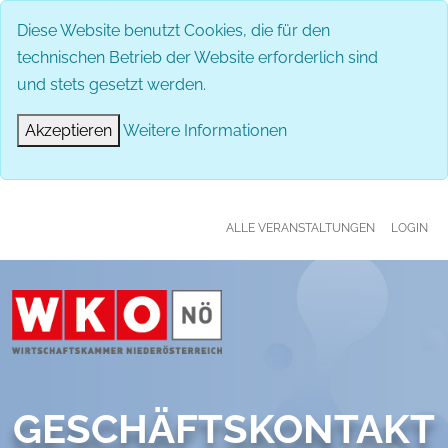
MENÜ
Diese Website benutzt Cookies, die für den
technischen Betrieb der Website erforderlich sind
und stets gesetzt werden.
Akzeptieren
Weitere Informationen
ALLE VERANSTALTUNGEN
LOGIN
GESCHÄFTSKONTAKT