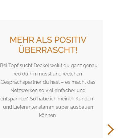
MEHR ALS POSITIV
EI
ÜBERRASCHT!
"Bei Topf sucht Deckel weißt du ganz genau
Eine int
wo du hin musst und welchen
super Ide
Gesprächspartner du hast – es macht das
Atmosph
Netzwerken so viel einfacher und
n
entspannter." So habe ich meinen Kunden–
und Lieferantenstamm super ausbauen
können.