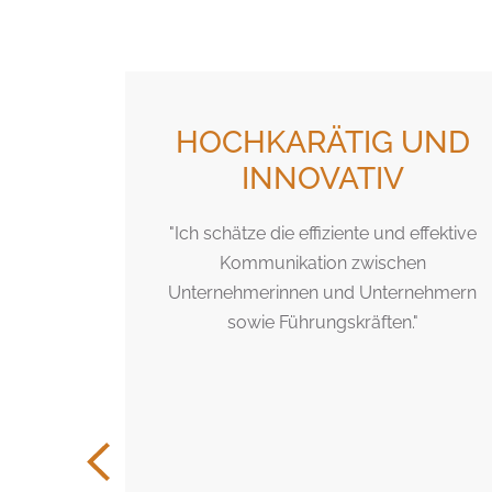
E
HOCHKARÄTIG UND
NDEN.
INNOVATIV
"Ich schätze die effiziente und effektive
Kommunikation zwischen
on, dass
Unternehmerinnen und Unternehmern
Bei "Topf
sowie Führungskräften."
r Suchende
rierten
ll auf den
u, was
en? Kein
nkarten-