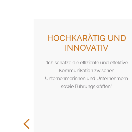
E
HOCHKARÄTIG UND
NDEN.
INNOVATIV
"Ich schätze die effiziente und effektive
Kommunikation zwischen
on, dass
Unternehmerinnen und Unternehmern
Bei "Topf
sowie Führungskräften."
r Suchende
rierten
ll auf den
u, was
en? Kein
nkarten-