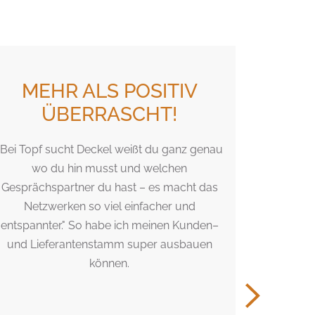
MEHR ALS POSITIV
EI
ÜBERRASCHT!
"Bei Topf sucht Deckel weißt du ganz genau
Eine int
wo du hin musst und welchen
super Ide
Gesprächspartner du hast – es macht das
Atmosph
Netzwerken so viel einfacher und
n
entspannter." So habe ich meinen Kunden–
und Lieferantenstamm super ausbauen
können.