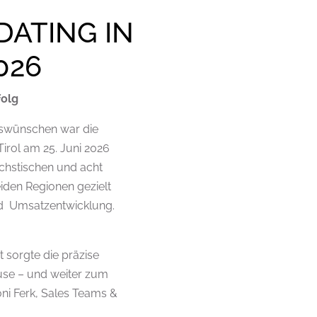
DATING IN
026
folg
hswünschen war die
irol am 25. Juni 2026
ächstischen und acht
den Regionen gezielt
nd Umsatzentwicklung.
 sorgte die präzise
ause – und weiter zum
ni Ferk, Sales Teams &