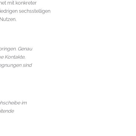
net mit konkreter
edrigen sechsstelligen
 Nutzen.
bringen. Genau
ue Kontakte,
gegnungen sind
rehscheibe im
eitende