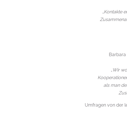
„
Kontakte en
Zusammenarbei
Barbara 
„
Wir wo
Kooperationen
als man den
Zus
Umfragen von der le