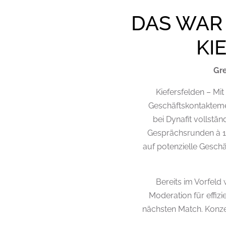
DAS WAR 
KI
Gre
Kiefersfelden – M
Geschäftskontaktemes
bei Dynafit vollstä
Gesprächsrunden à 1
auf potenzielle Gesc
Bereits im Vorfeld
Moderation für effiz
nächsten Match. Konze