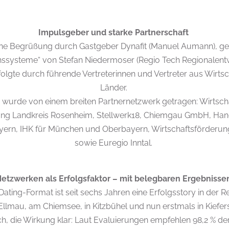
Impulsgeber und starke Partnerschaft
eine Begrüßung durch Gastgeber Dynafit (Manuel Aumann), ge
onssysteme“ von Stefan Niedermoser (Regio Tech Regionalent
rfolgte durch führende Vertreterinnen und Vertreter aus Wirtsc
Länder.
g wurde von einem breiten Partnernetzwerk getragen: Wirtsch
ung Landkreis Rosenheim, Stellwerk18, Chiemgau GmbH, H
rn, IHK für München und Oberbayern, Wirtschaftsförderun
sowie Euregio Inntal.
etzwerken als Erfolgsfaktor – mit belegbaren Ergebniss
ing-Format ist seit sechs Jahren eine Erfolgsstory in der Re
Ellmau, am Chiemsee, in Kitzbühel und nun erstmals in Kiefer
h, die Wirkung klar: Laut Evaluierungen empfehlen 98,2 % d