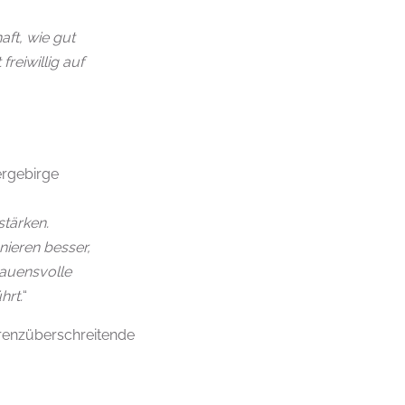
haft, wie gut
freiwillig auf
ergebirge
stärken.
nieren besser,
trauensvolle
hrt.
“
grenzüberschreitende