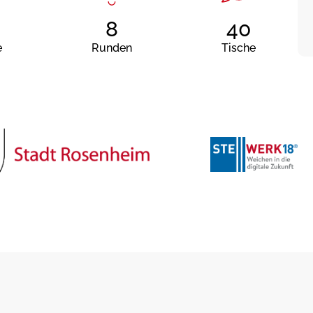
8
40
e
Runden
Tische