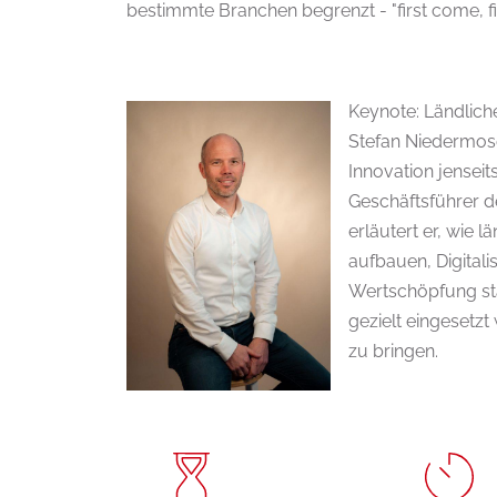
bestimmte Branchen begrenzt - "first come, fi
Keynote: Ländlich
Stefan Niedermoser
Innovation jenseit
Geschäftsführer 
erläutert er, wie 
aufbauen, Digitali
Wertschöpfung st
gezielt eingesetz
zu bringen.