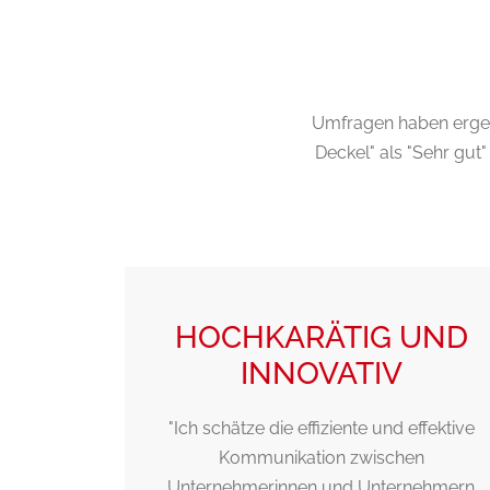
Umfragen haben ergeb
Deckel" als "Sehr gu
E
HOCHKARÄTIG UND
NDEN.
INNOVATIV
"Ich schätze die effiziente und effektive
Kommunikation zwischen
on, dass
Unternehmerinnen und Unternehmern