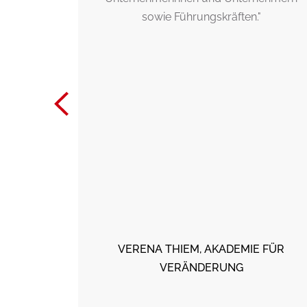
Bei "Topf
sowie Führungskräften."
r Suchende
rierten
ll auf den
u, was
en? Kein
nkarten-
insame
bei kein
 Denn die
 oft dann,
 ist.
BDESIGN,
VERENA THIEM, AKADEMIE FÜR
VERÄNDERUNG