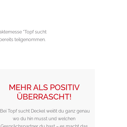
aktemesse "Topf sucht
bereits teilgenommen.
MEHR ALS POSITIV
EI
ÜBERRASCHT!
"Bei Topf sucht Deckel weißt du ganz genau
Eine int
wo du hin musst und welchen
super Ide
Gesprächspartner du hast – es macht das
Atmosph